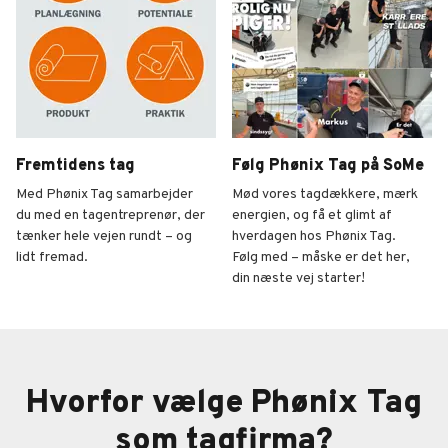
Fremtidens tag
Følg Phønix Tag på SoMe
Med Phønix Tag samarbejder
Mød vores tagdækkere, mærk
du med en tagentreprenør, der
energien, og få et glimt af
tænker hele vejen rundt – og
hverdagen hos Phønix Tag.
lidt fremad.
Følg med – måske er det her,
din næste vej starter!
Fremtidens tag
SoMe
Hvorfor vælge Phønix Tag
som tagfirma?