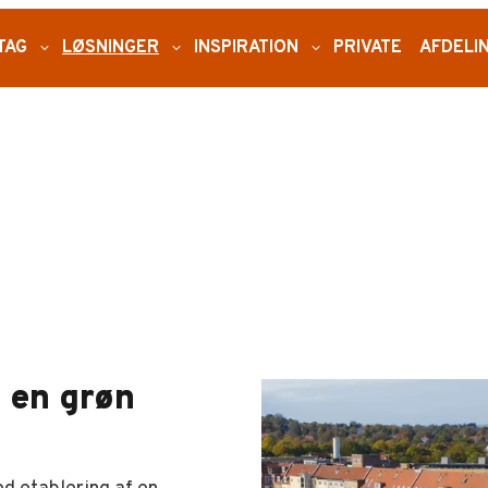
TAG
expand_more
LØSNINGER
expand_more
INSPIRATION
expand_more
PRIVATE
AFDELI
i en grøn