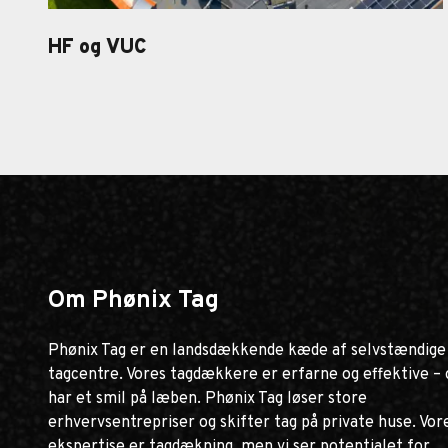
HF og VUC
HF og VUC Fyn
Om Phønix Tag
Phønix Tag er en landsdækkende kæde af selvstændige
tagcentre. Vores tagdækkere er erfarne og effektive – 
har et smil på læben. Phønix Tag løser store
erhvervsentrepriser og skifter tag på private huse. Vor
ekspertise er tagdækning, men vi ser potentialet for