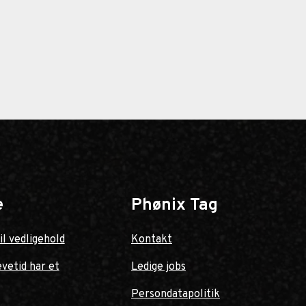
e
Phønix Tag
il vedligehold
Kontakt
evetid har et
Ledige jobs
Persondatapolitik