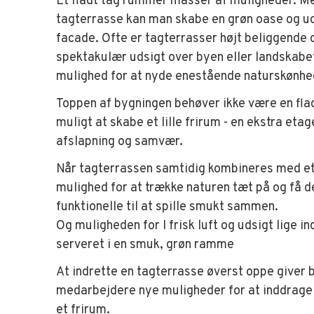
Et fladt tag rummer masser af muligheder. Me
tagterrasse kan man skabe en grøn oase og ud
facade. Ofte er tagterrasser højt beliggende
spektakulær udsigt over byen eller landskabe
mulighed for at nyde enestående naturskønhed
Toppen af bygningen behøver ikke være en flad
muligt at skabe et lille frirum - en ekstra etag
afslapning og samvær.
Når tagterrassen samtidig kombineres med et 
mulighed for at trække naturen tæt på og få d
funktionelle til at spille smukt sammen.
Og muligheden for I frisk luft og udsigt lige in
serveret i en smuk, grøn ramme
At indrette en tagterrasse øverst oppe giver
medarbejdere nye muligheder for at inddrage 
et frirum.