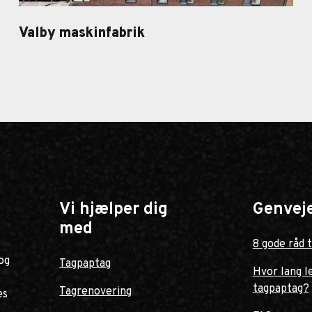
Valby maskinfabrik
Valby Maskinfabrik
Vi hjælper dig
Genvej
med
8 gode råd t
og
Tagpaptag
Hvor lang l
tagpaptag?
Tagrenovering
es