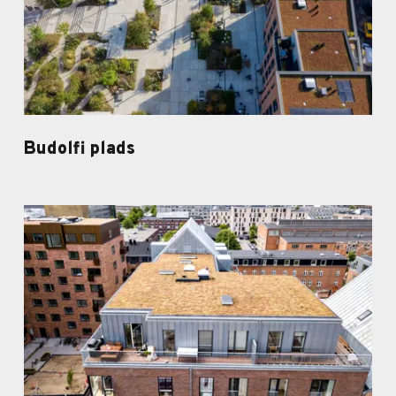
Budolfi plads
sigt
Budolfi plads