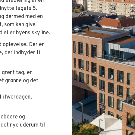
d etablering af en
nytte tagets 5.
 og dermed med en
t, som kan give
 eller byens skyline.
 oplevelse. Der er
e, der indbyder til
grønt tag, er
et grønne og det
d i hverdagen,
 beboere og
det nye uderum til