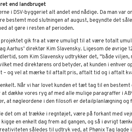
ret end landbruget
rne i DSV-byggeriet alt andet end nådige. Da man var o
ere bestemt mod slutningen af august, begyndte det såle
med at gøre i resten af perioden.
 projektet gik fra at være umuligt til at være totalt umu
Tag Aarhus’ direktør Kim Slavensky. Ligesom de øvrige 12
lertid, som Kim Slavensky udtrykker det, ”både viljen, 
Hvilket med direktørens ord betyder, at kunden i enhver o
t – og vel at mærke til aftalt pris, aftalt tid og i aftalt kv
nkelt. Når vi har lovet kunden et tæt tag til en bestemt d
or at dække vores ryg af med alle mulige paragraffer i AB
r, at nøgleordene i den filosofi er detailplanlægning og f
de det om at trække i regntøjet, være på forkant med ve
 kigge en enkelt dag frem ad gangen, og så i øvrigt tænke 
reativiteten således til udtryk ved, at Phønix Tag lagde i