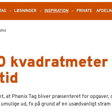
TAG
expand_more
LØSNINGER
expand_more
INSPIRATION
expand_more
PRIVATE
AFDELI
dtid
0 kvadratmeter 
tid
nt, at Phønix Tag bliver præsenteret for opgaver, 
umulige ud, fx på grund af en usædvanligt stram 