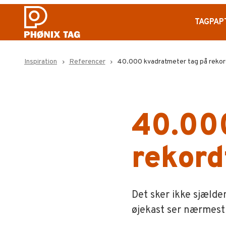
TAGPAP
Inspiration
Referencer
40.000 kvadratmeter tag på rekor
navigate_next
navigate_next
40.00
rekord
Det sker ikke sjælde
øjekast ser nærmest 