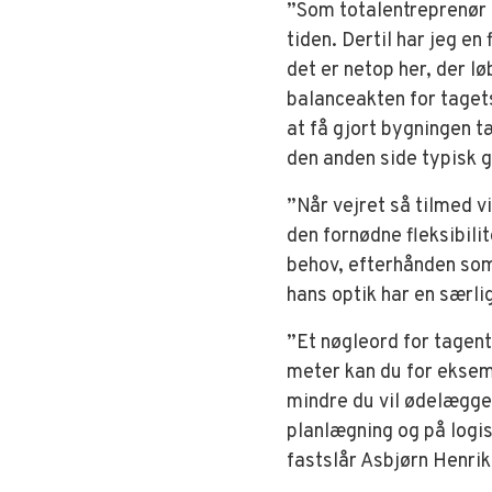
”Som totalentreprenør h
tiden. Dertil har jeg e
det er netop her, der l
balanceakten for taget
at få gjort bygningen 
den anden side typisk g
”Når vejret så tilmed v
den fornødne fleksibilit
behov, efterhånden som 
hans optik har en særlig
”Et nøgleord for tagen
meter kan du for eksem
mindre du vil ødelægge 
planlægning og på logis
fastslår Asbjørn Henrik