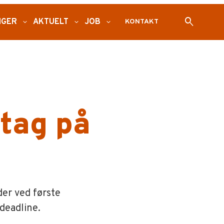
search
NGER
expand_more
AKTUELT
expand_more
JOB
expand_more
KONTAKT
tag på
der ved første
deadline.