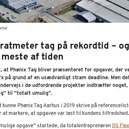
xhal
atmeter tag på rekordtid – og
 meste af tiden
, at Phønix Tag bliver præsenteret for opgaver, der v
x på grund af en usædvanligt stram deadline. Men det 
ndervejs i de udfordrende projekter indtræffer noget,
g” til ”totalt umulig”.
t kunne Phønix Tag Aarhus i 2019 skrive på referencelist
r at markere, at opgaven var løst til kundens tilfredshed
mulige opgave” startede, da totalentreprenøren
DS Flex