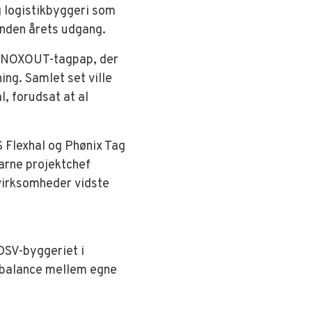
g logistikbyggeri som
inden årets udgang.
e NOXOUT-tagpap, der
ing. Samlet set ville
l, forudsat at al
 Flexhal og Phønix Tag
arne projektchef
virksomheder vidste
DSV-byggeriet i
e balance mellem egne