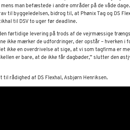
 mens man befæstede i andre områder på de våde dage. E
rav til byggeledelsen, bidrog til, at Phønix Tag og DS Fl
ikhal til DSV to uger før deadline.
en førtidige levering på trods af de vejrmæssige trængsl
e ikke mærker de udfordringer, der opstår – hverken i forh
 det ikke en overdrivelse at sige, at vi som tagfirma er m
ellen er bare, at de ikke får dagbøder,” slutter den øst
t til rådighed af DS Flexhal, Asbjørn Henriksen.