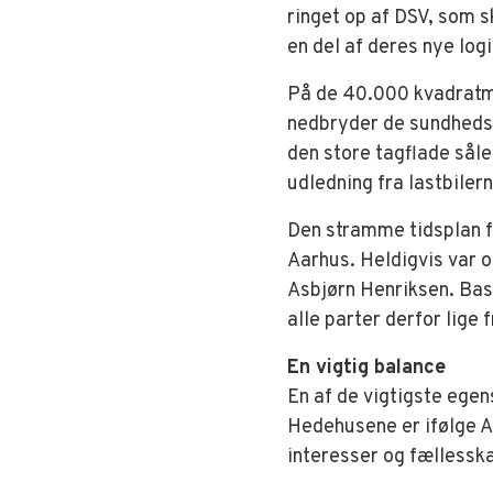
ringet op af DSV, som s
en del af deres nye log
På de 40.000 kvadratm
nedbryder de sundhed
den store tagflade såle
udledning fra lastbiler
Den stramme tidsplan 
Aarhus. Heldigvis var 
Asbjørn Henriksen. Bas
alle parter derfor lige
En vigtig balance
En af de vigtigste ege
Hedehusene er ifølge As
interesser og fællessk