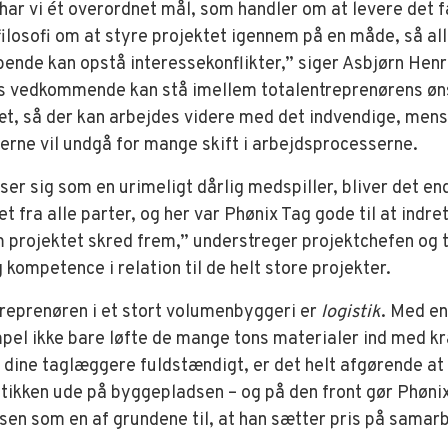
ar vi ét overordnet mål, som handler om at levere det f
n filosofi om at styre projektet igennem på en måde, så al
øbende kan opstå interessekonflikter,” siger Asbjørn Henr
s vedkommende kan stå imellem totalentreprenørens øn
tæt, så der kan arbejdes videre med det indvendige, men
erne vil undgå for mange skift i arbejdsprocesserne.
iser sig som en urimeligt dårlig medspiller, bliver det 
et fra alle parter, og her var Phønix Tag gode til at indre
projektet skred frem,” understreger projektchefen og til
 kompetence i relation til de helt store projekter.
treprenøren i et stort volumenbyggeri er
logistik
. Med e
pel ikke bare løfte de mange tons materialer ind med k
dine taglæggere fuldstændigt, er det helt afgørende at 
tikken ude på byggepladsen – og på den front gør Phønix 
sen som en af grundene til, at han sætter pris på samar