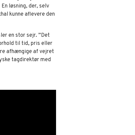
n løsning, der, selv
exhal kunne aflevere den
er en stor sejr. ”Det
old til tid, pris eller
ere afhængige af vejret
jyske tagdirektør med