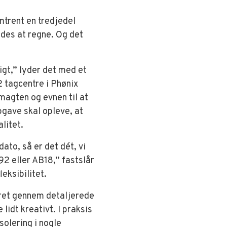
mtrent en tredjedel
des at regne. Og det
ligt,” lyder det med et
 tagcentre i Phønix
magten og evnen til at
pgave skal opleve, at
alitet.
ato, så er det dét, vi
92 eller AB18,” fastslår
leksibilitet.
jret gennem detaljerede
lidt kreativt. I praksis
solering i nogle