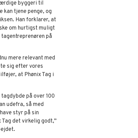
ærdige byggeri til
le kan tjene penge, og
iksen. Han forklarer, at
ske om hurtigst muligt
s tagentreprenøren på
endnu mere relevant med
tte sig efter vores
føjer, at Phønix Tag i
n tagdybde på over 100
ran udefra, så med
have styr på sin
Tag det virkelig godt,”
bejdet.