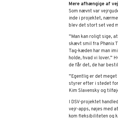
Mere afhængige af vej
Som nævnt var vejrgude
inde i projektet, nærm
blev det stort set ved 
”Man kan roligt sige, at
skævt smil fra Phønix 
Tag-kæden har man imid
holde, hvad vi lover.” 
de får det, de har bestil
”Egentlig er det meget e
styrer efter i stedet f
Kim Slavensky og tilføje
I DSV-projektet handle
vejr-apps, nøjes med at
kom fleksibiliteten og k