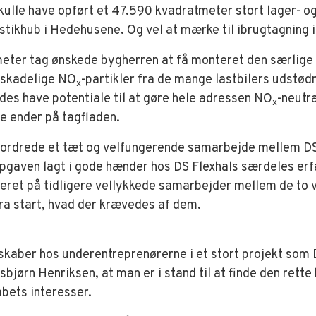
kulle have opført et 47.590 kvadratmeter stort lager- o
istikhub i Hedehusene. Og vel at mærke til ibrugtagning 
eter tag ønskede bygherren at få monteret den særlig
sskadelige NO
-partikler fra de mange lastbilers udstødn
x
des have potentiale til at gøre hele adressen NO
-neutra
x
ne ender på tagfladen.
fordrede et tæt og velfungerende samarbejde mellem DS
opgaven lagt i gode hænder hos DS Flexhals særdeles erf
eret på tidligere vellykkede samarbejder mellem de to 
 fra start, hvad der krævedes af dem.
nskaber hos underentreprenørerne i et stort projekt som 
bjørn Henriksen, at man er i stand til at finde den rett
abets interesser.