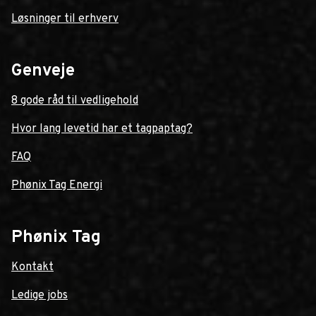
Løsninger til erhverv
Genveje
8 gode råd til vedligehold
Hvor lang levetid har et tagpaptag?
FAQ
Phønix Tag Energi
Phønix Tag
Kontakt
Ledige jobs