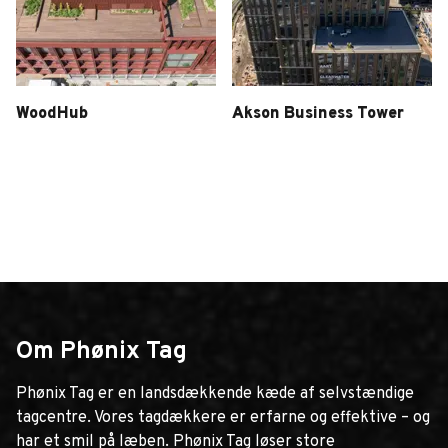
WoodHub
Akson Business Tower
Woodhub
Akson
Om Phønix Tag
Phønix Tag er en landsdækkende kæde af selvstændige
tagcentre. Vores tagdækkere er erfarne og effektive – og
har et smil på læben. Phønix Tag løser store