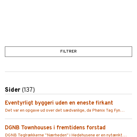
FILTRER
Sider
(137)
Eventyrligt byggeri uden en eneste firkant
Det var en opgave ud over det sædvanlige, da Phønix Tag Fyn
anlagde et eventyrligt grønt tag på prestigeprojektet H.C.
Andersens Hus i Odense.
DGNB Townhouses i fremtidens forstad
DGNB Teglrækkerne "Nærheden" i Hedehusene er en nytænkt