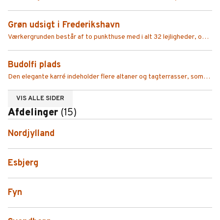
forstad, der både har byens tæthed, liv og varierende arkitektur,
men også forstadens tryghed og natur.
Grøn udsigt i Frederikshavn
Værkergrunden består af to punkthuse med i alt 32 lejligheder, og
begge huse har en elegant og funktionel tagpapløsning.
Budolfi plads
Den elegante karré indeholder flere altaner og tagterrasser, som
Phønix Tag Nordjylland også har udført tagdækning på.
VIS ALLE SIDER
Afdelinger
(15)
Nordjylland
Esbjerg
Fyn