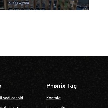
Lans
Lanse
e
Phønix Tag
il vedligehold
Kontakt