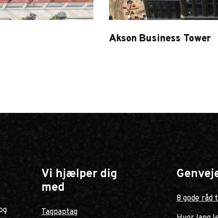
Akson Business Tower
Akson
Vi hjælper dig
Genvej
med
8 gode råd t
og
Tagpaptag