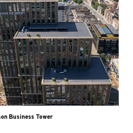
on Business Tower
on