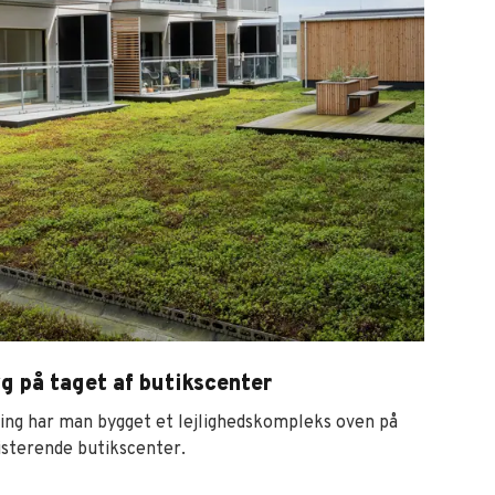
g på taget af butikscenter
ring har man bygget et lejlighedskompleks oven på
isterende butikscenter.
 på taget af butikscenter