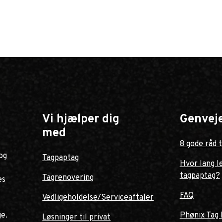
Vi hjælper dig
Genvej
med
8 gode råd t
og
Tagpaptag
Hvor lang l
tagpaptag?
Tagrenovering
es
FAQ
Vedligeholdelse/Serviceaftaler
ge.
Phønix Tag 
Løsninger til privat