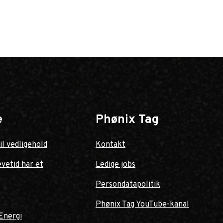
e
Phønix Tag
il vedligehold
Kontakt
evetid har et
Ledige jobs
Persondatapolitik
Phønix Tag YouTube-kanal
Energi