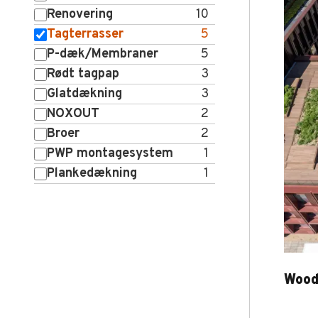
Renovering
10
Tagterrasser
5
P-dæk/Membraner
5
Rødt tagpap
3
Glatdækning
3
NOXOUT
2
Broer
2
PWP montagesystem
1
Plankedækning
1
Woo
Wood