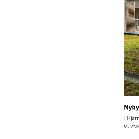
Nyby
I Hjør
et eks
Nybyg