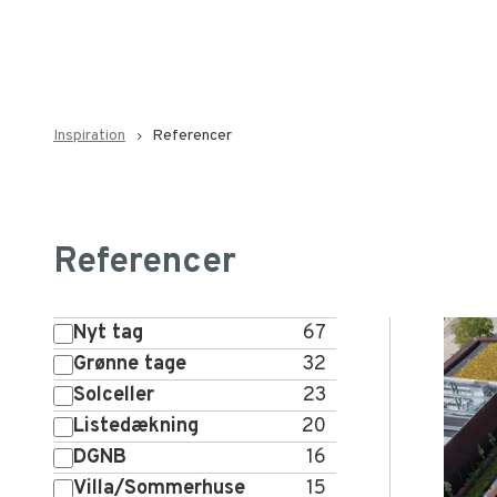
Inspiration
Referencer
navigate_next
Referencer
Nyt tag
67
Grønne tage
32
Solceller
23
Listedækning
20
DGNB
16
Villa/Sommerhuse
15