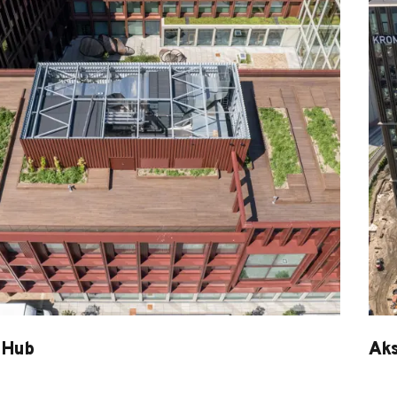
dHub
Aks
hub
Aks