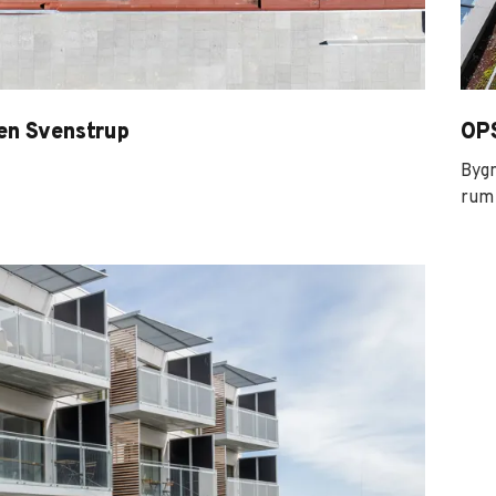
en Svenstrup
OPS
Bygn
rum 
n Svenstrup
OPS